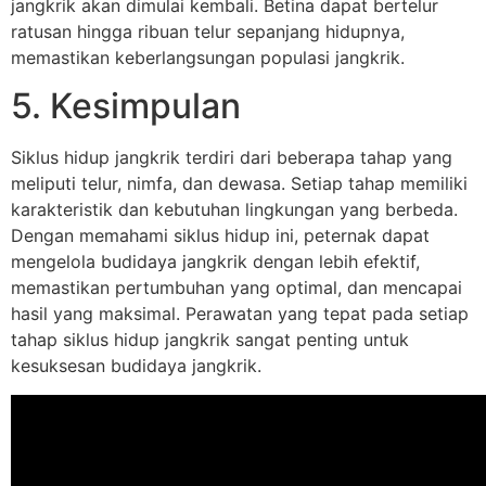
jangkrik akan dimulai kembali. Betina dapat bertelur
ratusan hingga ribuan telur sepanjang hidupnya,
memastikan keberlangsungan populasi jangkrik.
5. Kesimpulan
Siklus hidup jangkrik terdiri dari beberapa tahap yang
meliputi telur, nimfa, dan dewasa. Setiap tahap memiliki
karakteristik dan kebutuhan lingkungan yang berbeda.
Dengan memahami siklus hidup ini, peternak dapat
mengelola budidaya jangkrik dengan lebih efektif,
memastikan pertumbuhan yang optimal, dan mencapai
hasil yang maksimal. Perawatan yang tepat pada setiap
tahap siklus hidup jangkrik sangat penting untuk
kesuksesan budidaya jangkrik.