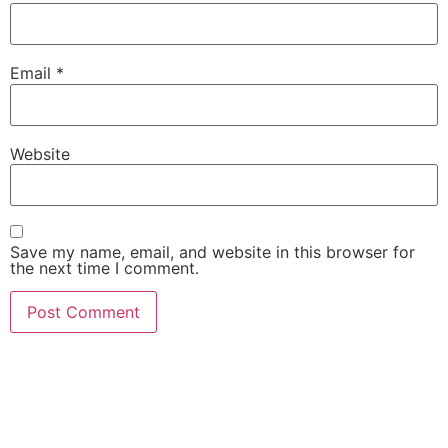
Email
*
Website
Save my name, email, and website in this browser for
the next time I comment.