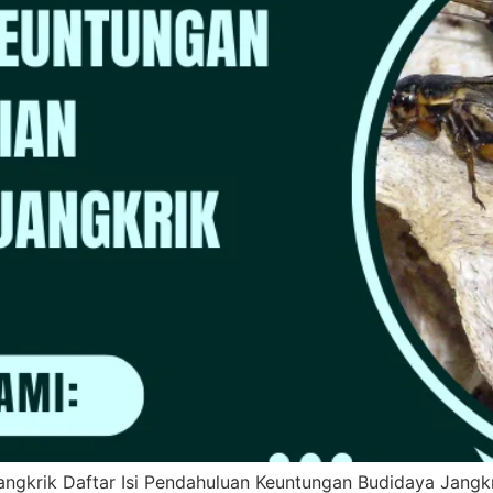
angkrik Daftar Isi Pendahuluan Keuntungan Budidaya Jangk